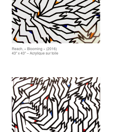
Reach, « Blooming » (2016)
43″ x 43″ – Acrylique sur toile