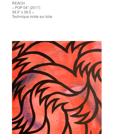
REACH
« POP 04″ (2017)
39.5″ x 39.5 »
Technique mixte sur toile