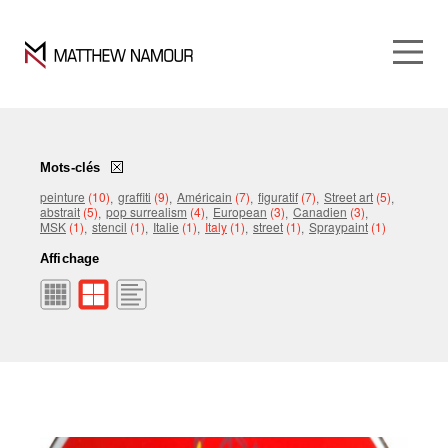
Mots-clés
peinture
(10)
graffiti
(9)
Américain
(7)
figuratif
(7)
Street art
(5)
abstrait
(5)
pop surrealism
(4)
European
(3)
Canadien
(3)
MSK
(1)
stencil
(1)
Italie
(1)
Italy
(1)
street
(1)
Spraypaint
(1)
Affichage